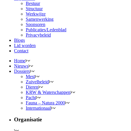
Bestuur
Structuur
Werkwijze
Samenwerking
Sponsoren
Publicaties/Ledenblad
Privacybeleid
Blogs
Lid worden
Contact
Home
Nieuws
Dossiers
Mest
Zuivelbeleid
Dieren
KRW & Waterschappen
Pacht
Fauna – Natura 2000
Internationaal
Organisatie