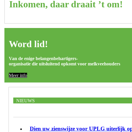
Inkomen, daar draait ’t om!
Word lid!
Van de enige belangenbehartigers-
organisatie die uitsluitend opkomt voor melkveehouders
Meer info
NIEUWS
Dien uw zienswijze voor UPLG uiterlijk op